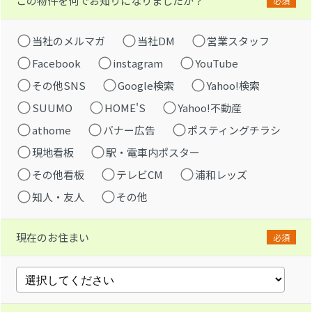
この物件を何でお知りになりましたか？
必須
当社のメルマガ
当社DM
営業スタッフ
Facebook
instagram
YouTube
その他SNS
Google検索
Yahoo!検索
SUUMO
HOME'S
Yahoo!不動産
athome
バナー広告
ポスティングチラシ
現地看板
駅・電車内ポスター
その他看板
テレビCM
浦和レッズ
知人・友人
その他
現在のお住まい
必須