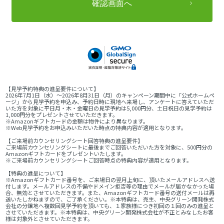
【見学予約特典の進呈要件について】
2026年7月1日（水）～2026年8月31日（月）のキャンペーン期間中に「公式ホームペ
ージ」から見学予約を申込み、予約日時に現地へ来場し、アンケートに答えていただ
いた方を対象に平日月・木・金曜日の見学予約は5,000円分、土日祝日の見学予約は
1,000円分をプレゼントさせていただきます。
※Amazonギフトカードの金額は物件により異なります。
※Web見学予約をお申込みいただいた時点の特典内容が適用となります。
【ご来場前カウンセリングシート回答特典の進呈要件】
ご来場前カウンセリングシートに最後までご回答いただいた方を対象に、500円分の
Amazonギフトカードをプレゼントいたします。
※ご来場前カウンセリングシートご回答時点の特典内容が適用となります。
【特典の進呈について】
※Amazonギフトカード番号を、ご来場日の翌月上旬に、頂いたメールアドレスへ送
付します。メールアドレスの不備やドメイン拒否等の理由でメールが届かなかった場
合、無効とさせていただきます。また、Amazonギフトカード番号の送付メールは再
送いたしかねますので、ご了承ください。※本特典は、売主、中央グリーン開発株式
会社の分譲地へ複数回見学予約を頂いても、１家族様につき初回の１回のみの進呈と
させていただきます。※本特典は、中央グリーン開発株式会社が不正とみなしたお客
様は対象外とさせていただきます。