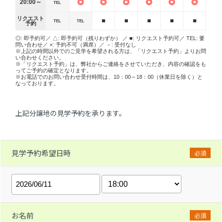
20:00～
◎
◎
◎
◎
◎
◎
TEL
リクエスト
■
■
■
■
■
TEL
TEL
予約
◎: 即予約可／ △: 即予約可（残りわずか） ／ ■: リクエスト予約可／ TEL: 要
問い合わせ／ ×: 予約不可（満席）／ －: 受付なし
※上記の時間以外でのご見学を希望される方は、「リクエスト予約」よりお問
い合わせください。
※「リクエスト予約」は、弊社からご連絡をさせていただき、内容の確認をも
ってご予約の確定となります。
※お電話でのお問い合わせ受付時間は、10：00～18：00（休業日を除く）と
なっております。
上記分譲地の見学予約を承ります。
見学予約希望日時
必須
お名前
必須