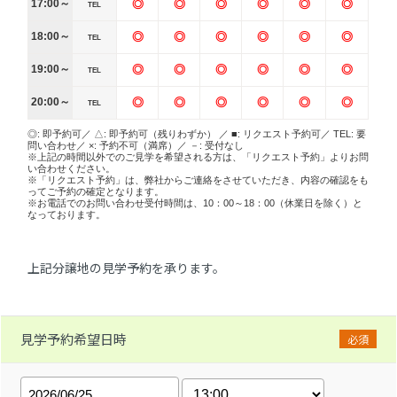
17:00～
◎
◎
◎
◎
◎
◎
TEL
18:00～
◎
◎
◎
◎
◎
◎
TEL
19:00～
◎
◎
◎
◎
◎
◎
TEL
20:00～
◎
◎
◎
◎
◎
◎
TEL
◎: 即予約可／ △: 即予約可（残りわずか） ／ ■: リクエスト予約可／ TEL: 要
問い合わせ／ ×: 予約不可（満席）／ －: 受付なし
※上記の時間以外でのご見学を希望される方は、「リクエスト予約」よりお問
い合わせください。
※「リクエスト予約」は、弊社からご連絡をさせていただき、内容の確認をも
ってご予約の確定となります。
※お電話でのお問い合わせ受付時間は、10：00～18：00（休業日を除く）と
なっております。
上記分譲地の見学予約を承ります。
見学予約希望日時
必須