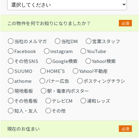
この物件を何でお知りになりましたか？
必須
当社のメルマガ
当社DM
営業スタッフ
Facebook
instagram
YouTube
その他SNS
Google検索
Yahoo!検索
SUUMO
HOME'S
Yahoo!不動産
athome
バナー広告
ポスティングチラシ
現地看板
駅・電車内ポスター
その他看板
テレビCM
浦和レッズ
知人・友人
その他
現在のお住まい
必須