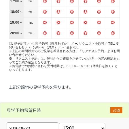
17:00～
◎
◎
◎
◎
◎
◎
TEL
18:00～
◎
◎
◎
◎
◎
◎
TEL
19:00～
◎
◎
◎
◎
◎
◎
TEL
20:00～
◎
◎
◎
◎
◎
◎
TEL
◎: 即予約可／ △: 即予約可（残りわずか） ／ ■: リクエスト予約可／ TEL: 要
問い合わせ／ ×: 予約不可（満席）／ －: 受付なし
※上記の時間以外でのご見学を希望される方は、「リクエスト予約」よりお問
い合わせください。
※「リクエスト予約」は、弊社からご連絡をさせていただき、内容の確認をも
ってご予約の確定となります。
※お電話でのお問い合わせ受付時間は、10：00～18：00（休業日を除く）と
なっております。
上記分譲地の見学予約を承ります。
見学予約希望日時
必須