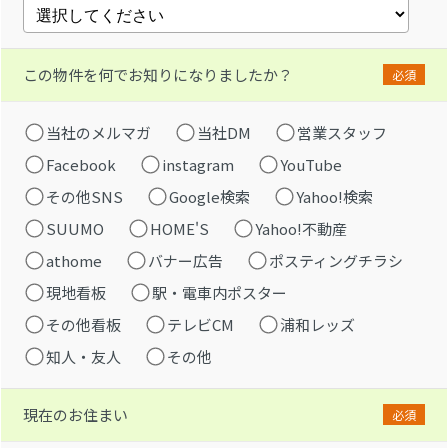
この物件を何でお知りになりましたか？
必須
当社のメルマガ
当社DM
営業スタッフ
Facebook
instagram
YouTube
その他SNS
Google検索
Yahoo!検索
SUUMO
HOME'S
Yahoo!不動産
athome
バナー広告
ポスティングチラシ
現地看板
駅・電車内ポスター
その他看板
テレビCM
浦和レッズ
知人・友人
その他
現在のお住まい
必須