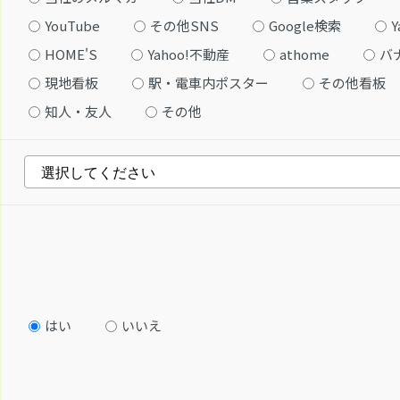
YouTube
その他SNS
Google検索
Y
HOME'S
Yahoo!不動産
athome
バ
現地看板
駅・電車内ポスター
その他看板
知人・友人
その他
はい
いいえ