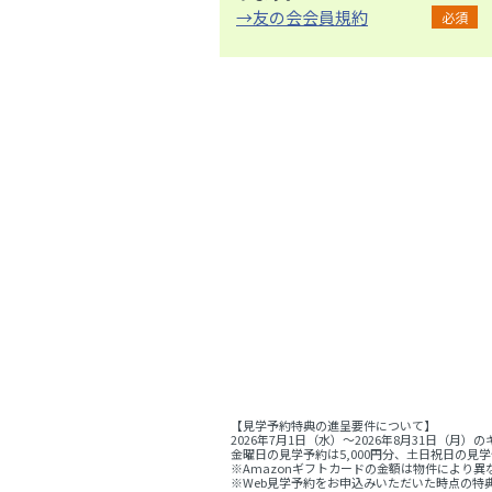
→友の会会員規約
必須
【見学予約特典の進呈要件について】
2026年7月1日（水）～2026年8月31日
金曜日の見学予約は5,000円分、土日祝日の見学
※Amazonギフトカードの金額は物件により異
※Web見学予約をお申込みいただいた時点の特