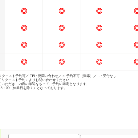
◎
◎
◎
◎
◎
◎
◎
◎
◎
◎
◎
◎
 リクエスト予約可／ TEL: 要問い合わせ／ ×: 予約不可（満席）／ －: 受付なし
「リクエスト予約」よりお問い合わせください。
ていただき、内容の確認をもってご予約の確定となります。
18：00（休業日を除く）となっております。