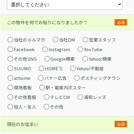
この物件を何でお知りになりましたか？
必須
当社のメルマガ
当社DM
営業スタッフ
Facebook
instagram
YouTube
その他SNS
Google検索
Yahoo!検索
SUUMO
HOME'S
Yahoo!不動産
athome
バナー広告
ポスティングチラシ
現地看板
駅・電車内ポスター
その他看板
テレビCM
浦和レッズ
知人・友人
その他
現在のお住まい
必須