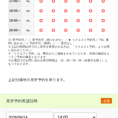
17:00～
◎
◎
◎
◎
◎
◎
TEL
18:00～
◎
◎
◎
◎
◎
◎
TEL
19:00～
◎
◎
◎
◎
◎
◎
TEL
20:00～
◎
◎
◎
◎
◎
◎
TEL
◎: 即予約可／ △: 即予約可（残りわずか） ／ ■: リクエスト予約可／ TEL: 要
問い合わせ／ ×: 予約不可（満席）／ －: 受付なし
※上記の時間以外でのご見学を希望される方は、「リクエスト予約」よりお問
い合わせください。
※「リクエスト予約」は、弊社からご連絡をさせていただき、内容の確認をも
ってご予約の確定となります。
※お電話でのお問い合わせ受付時間は、10：00～18：00（休業日を除く）と
なっております。
上記分譲地の見学予約を承ります。
見学予約希望日時
必須