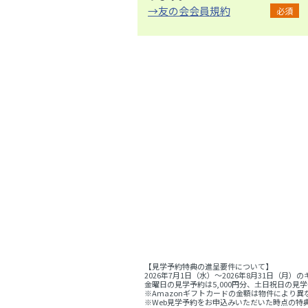
→友の会会員規約
必須
【見学予約特典の進呈要件について】
2026年7月1日（水）～2026年8月31日
金曜日の見学予約は5,000円分、土日祝日の見学
※Amazonギフトカードの金額は物件により異
※Web見学予約をお申込みいただいた時点の特