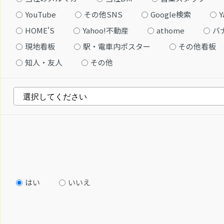
YouTube
その他SNS
Google検索
Y
HOME'S
Yahoo!不動産
athome
バ
現地看板
駅・電車内ポスター
その他看板
知人・友人
その他
はい
いいえ