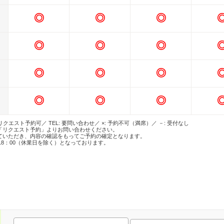
◎
◎
◎
◎
◎
◎
◎
◎
◎
◎
◎
◎
 リクエスト予約可／ TEL: 要問い合わせ／ ×: 予約不可（満席）／ －: 受付なし
「リクエスト予約」よりお問い合わせください。
ていただき、内容の確認をもってご予約の確定となります。
18：00（休業日を除く）となっております。