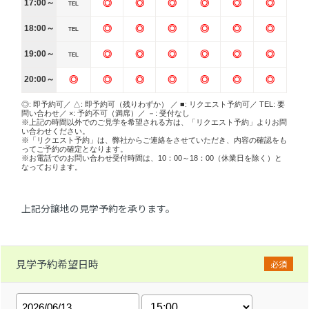
17:00～
◎
◎
◎
◎
◎
◎
TEL
18:00～
◎
◎
◎
◎
◎
◎
TEL
19:00～
◎
◎
◎
◎
◎
◎
TEL
20:00～
◎
◎
◎
◎
◎
◎
◎
◎: 即予約可／ △: 即予約可（残りわずか） ／ ■: リクエスト予約可／ TEL: 要
問い合わせ／ ×: 予約不可（満席）／ －: 受付なし
※上記の時間以外でのご見学を希望される方は、「リクエスト予約」よりお問
い合わせください。
※「リクエスト予約」は、弊社からご連絡をさせていただき、内容の確認をも
ってご予約の確定となります。
※お電話でのお問い合わせ受付時間は、10：00～18：00（休業日を除く）と
なっております。
上記分譲地の見学予約を承ります。
見学予約希望日時
必須