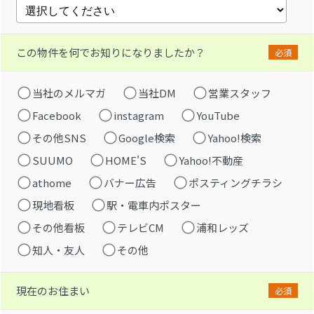
この物件を何でお知りになりましたか？
必須
当社のメルマガ
当社DM
営業スタッフ
Facebook
instagram
YouTube
その他SNS
Google検索
Yahoo!検索
SUUMO
HOME'S
Yahoo!不動産
athome
バナー広告
ポスティングチラシ
現地看板
駅・電車内ポスター
その他看板
テレビCM
浦和レッズ
知人・友人
その他
現在のお住まい
必須