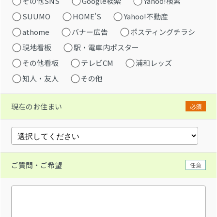
その他SNS
Google検索
Yahoo!検索
SUUMO
HOME'S
Yahoo!不動産
athome
バナー広告
ポスティングチラシ
現地看板
駅・電車内ポスター
その他看板
テレビCM
浦和レッズ
知人・友人
その他
現在のお住まい
必須
ご質問・ご希望
任意